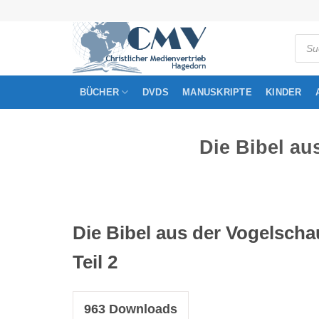
Zum
Inhalt
Produ
springen
searc
BÜCHER
DVDS
MANUSKRIPTE
KINDER
Die Bibel au
Die Bibel aus der Vogelscha
Teil 2
963
Downloads