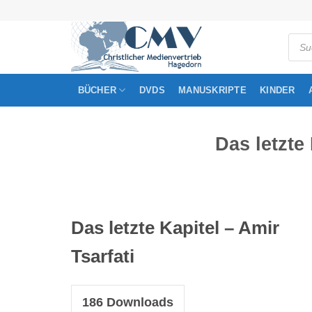
Zum
Inhalt
Produ
springen
searc
BÜCHER
DVDS
MANUSKRIPTE
KINDER
Das letzte 
Das letzte Kapitel – Amir
Tsarfati
186
Downloads