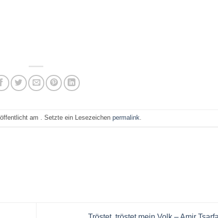
öffentlicht am . Setzte ein Lesezeichen
permalink
.
Tröstet, tröstet mein Volk – Amir Tsarf