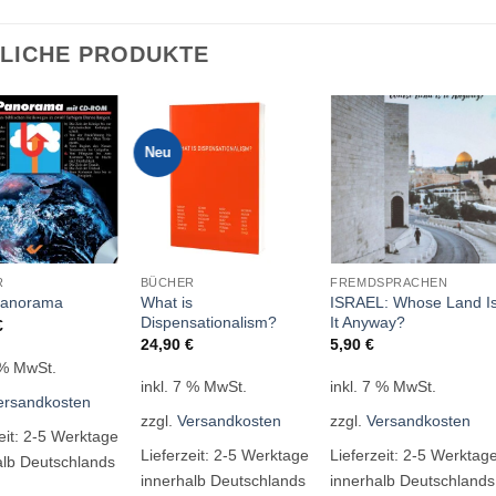
LICHE PRODUKTE
Neu
R
BÜCHER
FREMDSPRACHEN
What is
ISRAEL: Whose Land I
Panorama
Dispensationalism?
It Anyway?
€
24,90
€
5,90
€
 % MwSt.
inkl. 7 % MwSt.
inkl. 7 % MwSt.
ersandkosten
zzgl.
Versandkosten
zzgl.
Versandkosten
eit:
2-5 Werktage
Lieferzeit:
2-5 Werktage
Lieferzeit:
2-5 Werktag
alb Deutschlands
innerhalb Deutschlands
innerhalb Deutschlands