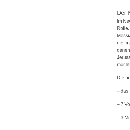
Der 
Im Neu
Rolle.
Messia
die ir
denen 
Jerusa
möcht
Die be
– das 
– 7 Vo
– 3 Mu