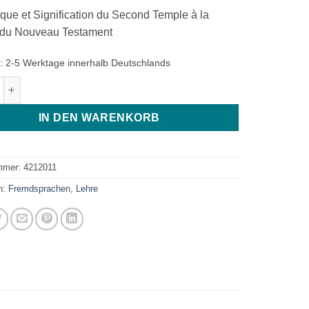
que et Signification du Second Temple à la
 du Nouveau Testament
t:
2-5 Werktage innerhalb Deutschlands
ie Dans Le Temple Menge
IN DEN WARENKORB
ummer:
4212011
n:
Fremdsprachen
,
Lehre