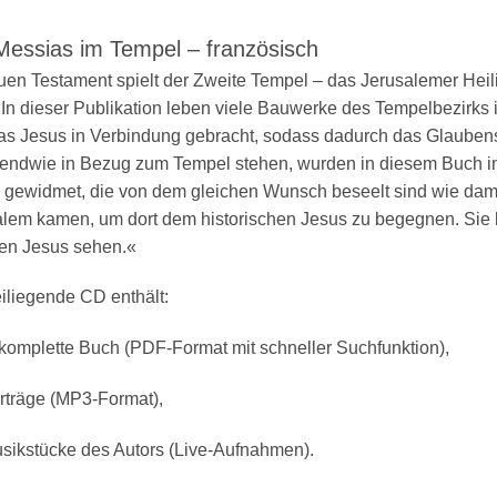
Messias im Tempel – französisch
en Testament spielt der Zweite Tempel – das Jerusalemer Heilig
 In dieser Publikation leben viele Bauwerke des Tempelbezirks 
s Jesus in Verbindung gebracht, sodass dadurch das Glaubensle
gendwie in Bezug zum Tempel stehen, wurden in diesem Buch in
gewidmet, die von dem gleichen Wunsch beseelt sind wie dama
lem kamen, um dort dem historischen Jesus zu begegnen. Sie b
en Jesus sehen.«
iliegende CD enthält:
komplette Buch (PDF-Format mit schneller Suchfunktion),
rträge (MP3-Format),
sikstücke des Autors (Live-Aufnahmen).