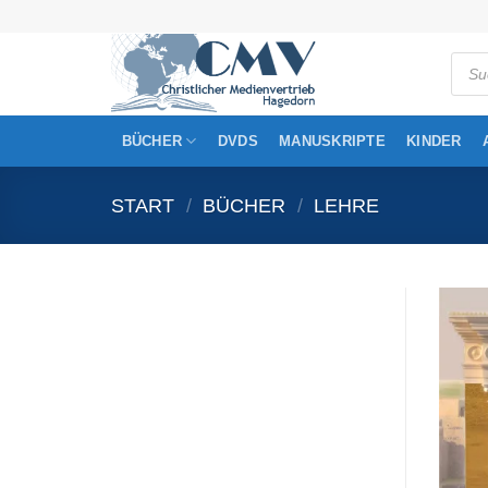
Zum
Inhalt
Produ
springen
searc
BÜCHER
DVDS
MANUSKRIPTE
KINDER
START
/
BÜCHER
/
LEHRE