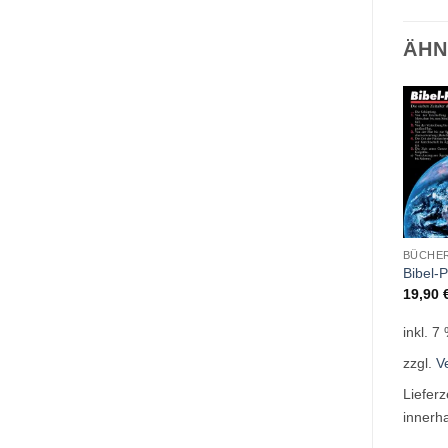
ÄHN
BÜCHER
FREMDSPRACHEN
BÜCHE
Die Offenbarung
Bible and Science
Bibel-
verstehen
4,90
€
19,90
14,90
€
inkl. 7 % MwSt.
inkl. 7
inkl. 7 % MwSt.
zzgl.
Versandkosten
zzgl.
V
zzgl.
Versandkosten
Lieferzeit:
2-5 Werktage
Lieferz
Lieferzeit:
2-5 Werktage
innerhalb Deutschlands
innerh
innerhalb Deutschlands