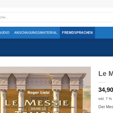
cts
h
AUDIO
ANSCHAUUNGSMATERIAL
FREMDSPRACHEN
Le M
34,9
inkl. 7 %
Der Mes