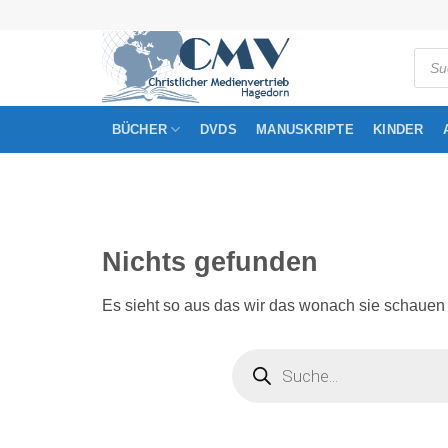
Zum
Inhalt
Produ
springen
searc
BÜCHER
DVDS
MANUSKRIPTE
KINDER
Nichts gefunden
Es sieht so aus das wir das wonach sie schauen n
Products
search