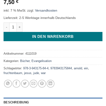
7,50
€
inkl. 7 % MwSt.
zzgl.
Versandkosten
Lieferzeit:
2-5 Werktage innerhalb Deutschlands
Jesus war ein Jude Menge
IN DEN WARENKORB
Artikelnummer:
4111019
Kategorien:
Bücher
,
Evangelisation
Schlagwörter:
978-3-943175-84-4
,
9783943175844
,
arnold
,
ein
,
fruchtenbaum
,
jesus
,
jude
,
war
BESCHREIBUNG