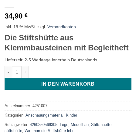
34,90
€
inkl. 19 % MwSt.
zzgl.
Versandkosten
Die Stiftshütte aus
Klemmbausteinen mit Begleitheft
Lieferzeit:
2-5 Werktage innerhalb Deutschlands
Die Stiftshütte aus Klemmbausteinen (Bausatz) und Gratisbeila
IN DEN WARENKORB
Artikelnummer:
4251007
Kategorien:
Anschauungsmaterial
,
Kinder
Schlagwörter:
4260350569305
,
Lego
,
Modellbau
,
Stiftshuette
,
stiftshütte
,
Wie man die Stiftshütte lehrt