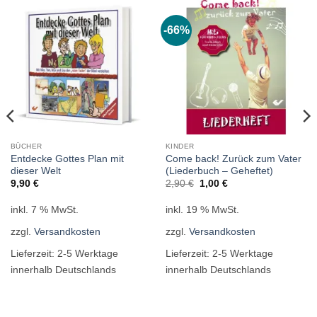
-66%
BÜCHER
KINDER
Entdecke Gottes Plan mit
Come back! Zurück zum Vater
dieser Welt
(Liederbuch – Geheftet)
Ursprünglicher
Aktueller
9,90
€
2,90
€
1,00
€
Preis
Preis
war:
ist:
inkl. 7 % MwSt.
inkl. 19 % MwSt.
2,90 €
1,00 €.
zzgl.
Versandkosten
zzgl.
Versandkosten
Lieferzeit:
2-5 Werktage
Lieferzeit:
2-5 Werktage
innerhalb Deutschlands
innerhalb Deutschlands