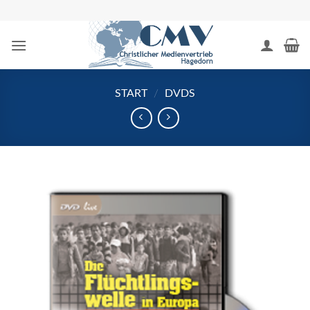
Zum
Inhalt
springen
START
/
DVDS