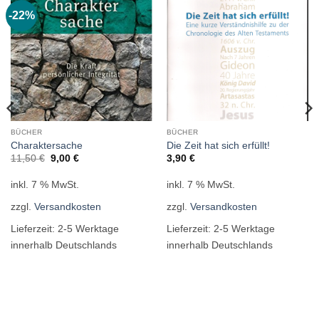
-22%
BÜCHER
BÜCHER
Charaktersache
Die Zeit hat sich erfüllt!
Ursprünglicher
Aktueller
11,50
€
9,00
€
3,90
€
Preis
Preis
war:
ist:
inkl. 7 % MwSt.
inkl. 7 % MwSt.
11,50 €
9,00 €.
zzgl.
Versandkosten
zzgl.
Versandkosten
Lieferzeit:
2-5 Werktage
Lieferzeit:
2-5 Werktage
innerhalb Deutschlands
innerhalb Deutschlands