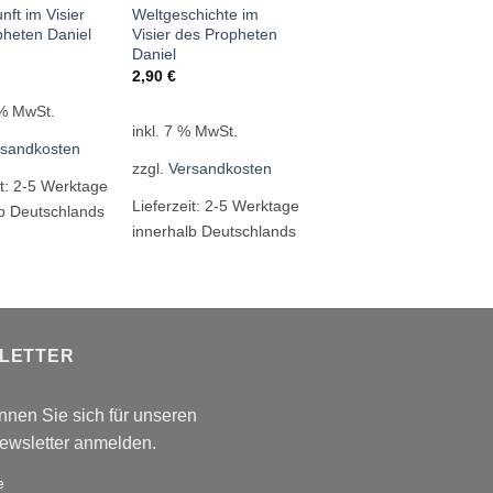
nft im Visier
Weltgeschichte im
pheten Daniel
Visier des Propheten
Daniel
2,90
€
 % MwSt.
inkl. 7 % MwSt.
rsandkosten
zzgl.
Versandkosten
it:
2-5 Werktage
Lieferzeit:
2-5 Werktage
lb Deutschlands
innerhalb Deutschlands
LETTER
nnen Sie sich für unseren
wsletter anmelden.
e