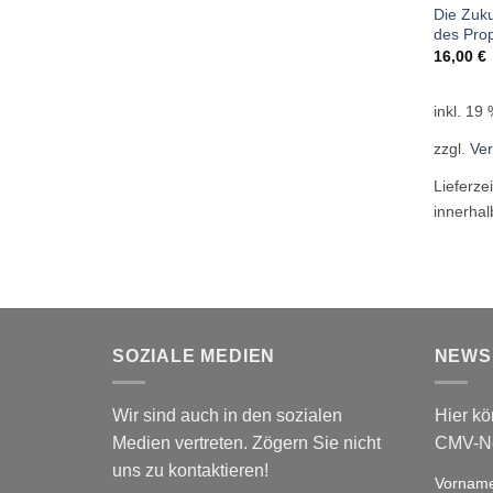
Die Zuku
des Pro
16,00
€
inkl. 19
zzgl.
Ve
Lieferze
innerha
SOZIALE MEDIEN
NEWS
Wir sind auch in den sozialen
Hier kö
Medien vertreten. Zögern Sie nicht
CMV-Ne
uns zu kontaktieren!
Vornam