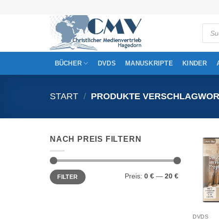
Zum
Inhalt
Produ
springen
searc
BÜCHER
DVDS
MANUSKRIPTE
KINDER
START
/
PRODUKTE VERSCHLAGWORTE
NACH PREIS FILTERN
Min.
Max.
Preis:
0 €
—
20 €
FILTER
Preis
Preis
DVDS