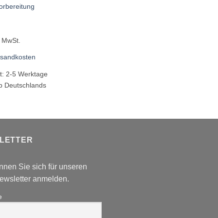
orbereitung
% MwSt.
rsandkosten
it:
2-5 Werktage
lb Deutschlands
LETTER
nnen Sie sich für unseren
wsletter anmelden.
e