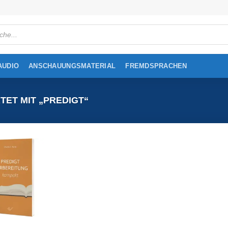
cts
h
AUDIO
ANSCHAUUNGSMATERIAL
FREMDSPRACHEN
T MIT „PREDIGT“