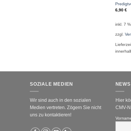
Predigtv
6,90
€
inkl. 7 
zzgl.
Ve
Lieferze
innerha
SOZIALE MEDIEN
NEWS
Wir sind auch in den sozialen
Hier kö
Medien vertreten. Zögern Sie nicht
CMV-Ne
uns zu kontaktieren!
Vornam