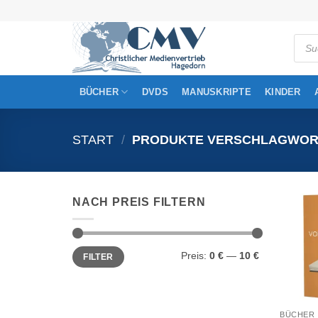
Zum
Inhalt
Produ
springen
searc
BÜCHER
DVDS
MANUSKRIPTE
KINDER
START
/
PRODUKTE VERSCHLAGWORTE
NACH PREIS FILTERN
Min.
Max.
Preis:
0 €
—
10 €
FILTER
Preis
Preis
BÜCHER