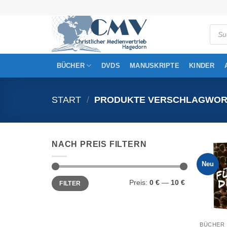
Zum
Inhalt
Produ
springen
searc
BÜCHER
DVDS
MANUSKRIPTE
KINDER
START
/
PRODUKTE VERSCHLAGWORTE
NACH PREIS FILTERN
Neu
Min.
Max.
Preis:
0 €
—
10 €
FILTER
Preis
Preis
BÜCHER