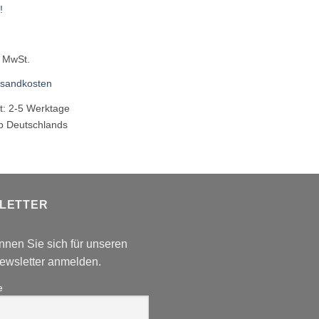
!
% MwSt.
rsandkosten
it:
2-5 Werktage
lb Deutschlands
LETTER
nnen Sie sich für unseren
wsletter anmelden.
e