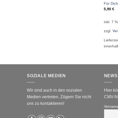
Für Dich
5,90
€
inkl. 7 
zzgl.
Ve
Lieferze
innerha
SOZIALE MEDIEN
NEWS
Wir sind auch in den sozialen
Hier kö
Medien vertreten. Zögern Sie nicht
CMV-Ne
uns zu kontaktieren!
Vornam