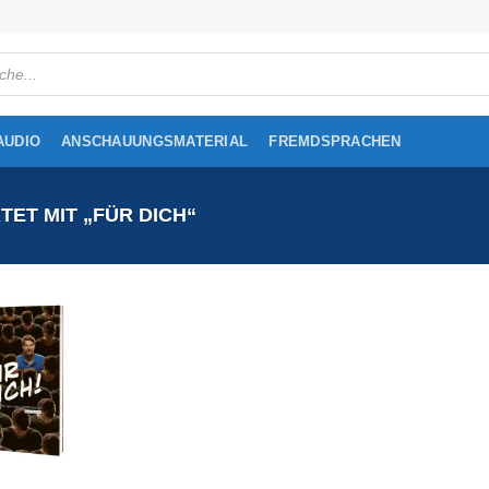
cts
h
AUDIO
ANSCHAUUNGSMATERIAL
FREMDSPRACHEN
T MIT „FÜR DICH“