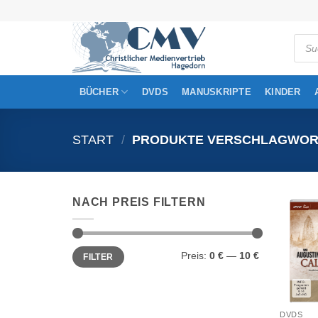
Zum
Inhalt
Produ
springen
searc
BÜCHER
DVDS
MANUSKRIPTE
KINDER
START
/
PRODUKTE VERSCHLAGWORTE
NACH PREIS FILTERN
Min.
Max.
Preis:
0 €
—
10 €
FILTER
Preis
Preis
DVDS