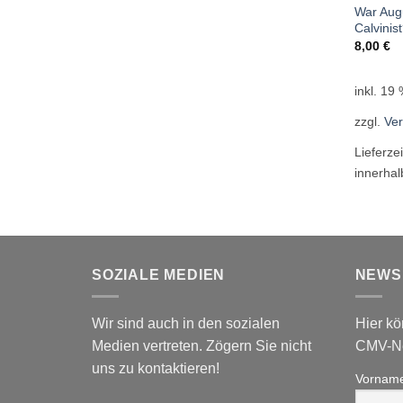
War Augu
Calvinis
8,00
€
inkl. 19
zzgl.
Ve
Lieferze
innerha
SOZIALE MEDIEN
NEWS
Wir sind auch in den sozialen
Hier kö
Medien vertreten. Zögern Sie nicht
CMV-Ne
uns zu kontaktieren!
Vornam