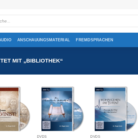
cts
h
AUDIO
ANSCHAUUNGSMATERIAL
FREMDSPRACHEN
T MIT „BIBLIOTHEK“
DVDS
DVDS