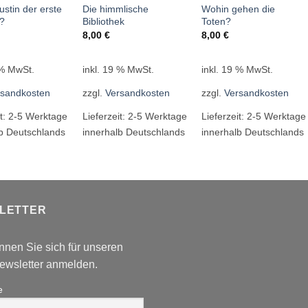
stin der erste
Die himmlische
Wohin gehen die
t?
Bibliothek
Toten?
8,00
€
8,00
€
 % MwSt.
inkl. 19 % MwSt.
inkl. 19 % MwSt.
rsandkosten
zzgl.
Versandkosten
zzgl.
Versandkosten
it:
2-5 Werktage
Lieferzeit:
2-5 Werktage
Lieferzeit:
2-5 Werktage
lb Deutschlands
innerhalb Deutschlands
innerhalb Deutschlands
LETTER
nnen Sie sich für unseren
wsletter anmelden.
e