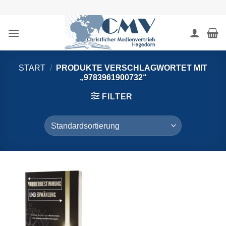
Zum
Inhalt
springen
START
/
PRODUKTE VERSCHLAGWORTET MIT
„9783961900732“
FILTER